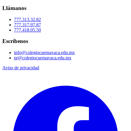
Llámanos
777.313.32.82
777.317.97.87
777.418.05.50
Escríbenos
info@colegiocuernavaca.edu.mx
pr@colegiocuernavaca.edu.mx
Aviso de privacidad
f