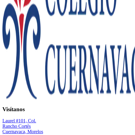
Visítanos
Laurel #101, Col.
Rancho Cortés
Cuernavaca, Morelos