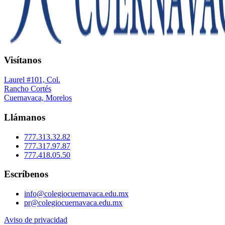
Visítanos
Laurel #101, Col.
Rancho Cortés
Cuernavaca, Morelos
Llámanos
777.313.32.82
777.317.97.87
777.418.05.50
Escríbenos
info@colegiocuernavaca.edu.mx
pr@colegiocuernavaca.edu.mx
Aviso de privacidad